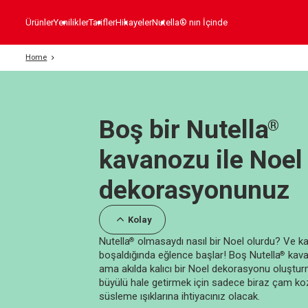
Ürünler
Yenilikler
Tarifler
Hikayeler
Nutella® nın İçinde
Home
Boş bir Nutella
®
kavanozu ile Noel t
dekorasyonunuz
Kolay
Nutella
olmasaydı nasıl bir Noel olurdu? Ve 
®
boşaldığında eğlence başlar! Boş Nutella
kava
®
ama akılda kalıcı bir Noel dekorasyonu oluştu
büyülü hale getirmek için sadece biraz çam ko
süsleme ışıklarına ihtiyacınız olacak.