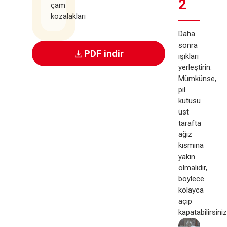
2
çam
kozalakları
Daha
sonra
PDF indir
ışıkları
yerleştirin.
Mümkünse,
pil
kutusu
üst
tarafta
ağız
kısmına
yakın
olmalıdır,
böylece
kolayca
açıp
kapatabilirsiniz