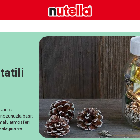
atili
kavanoz
nozunuzla basit
rmak, atmosferi
zalağına ve