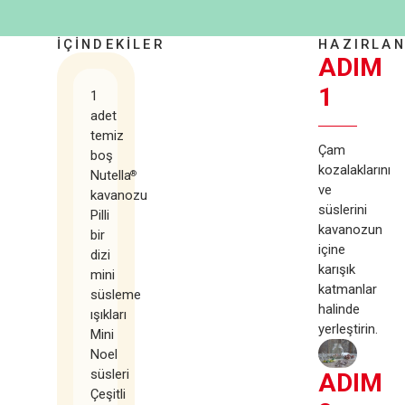
İÇİNDEKİLER
HAZIRLAN
ADIM
1
1
adet
temiz
Çam
boş
kozalaklarını
Nutella
®
ve
kavanozu
süslerini
Pilli
kavanozun
bir
içine
dizi
karışık
mini
katmanlar
süsleme
halinde
ışıkları
yerleştirin.
Mini
Noel
süsleri
ADIM
Çeşitli