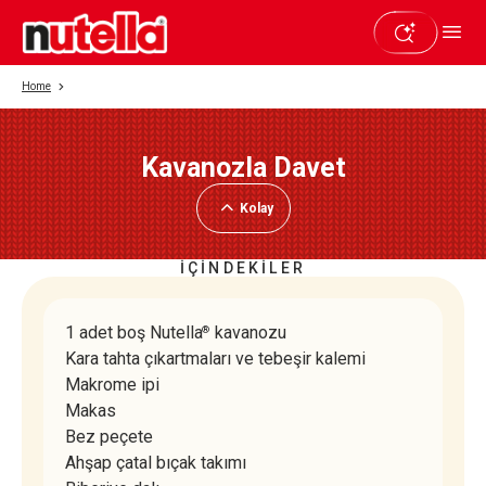
Home
Kavanozla Davet
Beğendiyseniz paylaşın
Kolay
İÇİNDEKİLER
1 adet boş Nutella
kavanozu
®
Kara tahta çıkartmaları ve tebeşir kalemi
Makrome ipi
Makas
Bez peçete
Ahşap çatal bıçak takımı