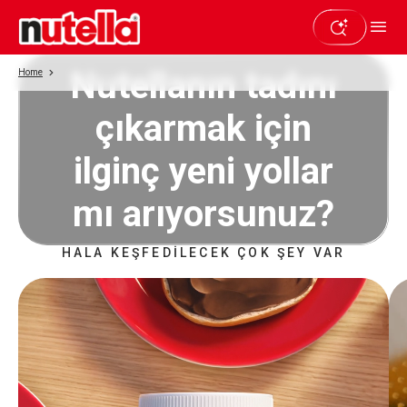
Nutellanın tadını
Home
çıkarmak için
ilginç yeni yollar
mı arıyorsunuz?
HALA KEŞFEDİLECEK ÇOK ŞEY VAR