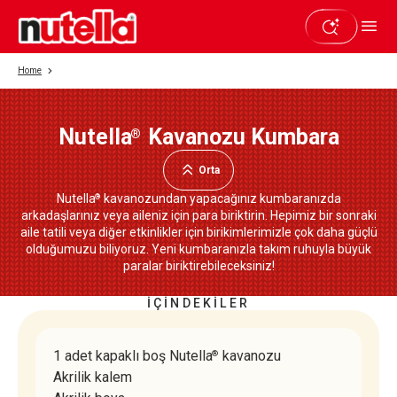
Home
Nutella
Kavanozu Kumbara
®
Beğendiyseniz paylaşın
Orta
Nutella
kavanozundan yapacağınız kumbaranızda
®
arkadaşlarınız veya aileniz için para biriktirin. Hepimiz bir sonraki
aile tatili veya diğer etkinlikler için birikimlerimizle çok daha güçlü
olduğumuzu biliyoruz. Yeni kumbaranızla takım ruhuyla büyük
paralar biriktirebileceksiniz!
İÇİNDEKİLER
1 adet kapaklı boş Nutella
kavanozu
®
Akrilik kalem