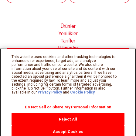
Ürünler
Yenilikler
Tarifler
Hikayeler
Nutella® nın İçinde
This website uses cookies and other tracking technologies to
enhance user experience, target ads, and analyze
performance and traffic on our website. We also share
information about your use of our site and its content with our
social media, advertising and analytics partners. If we have
detected an opt-out preference signal then it will be honored to
the extent required by law. To learn more and adjust your
Çerez Politikası
Gizlilik Politikası
settings, including for certain forms of targeted advertising,
Teknik gereksinimler
Kullanım şartları
click the “Do Not Sell” button. Further information is also
available in our
Privacy Policy
and
Cookie Policy
.
Sitemap
Do Not Sell or Share My Personal Information
©Ferrero 2026, tüm hakları saklıdır.
Reject All
Accept Cookies