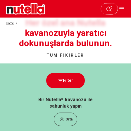
Her özel ana Nutella
Home
kavanozuyla yaratıcı
dokunuşlarda bulunun.
TÜM FİKİRLER
Filter
Bir Nutella
kavanozu ile
®
sabunluk yapın
Orta