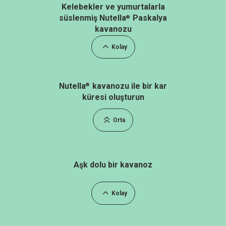
Kelebekler ve yumurtalarla
süslenmiş Nutella
Paskalya
®
kavanozu
Kolay
Nutella
kavanozu ile bir kar
®
küresi oluşturun
Orta
Aşk dolu bir kavanoz
Kolay