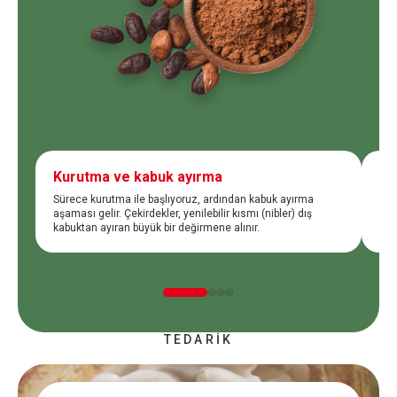
Kurutma ve kabuk ayırma
Ka
Sürece kurutma ile başlıyoruz, ardından kabuk ayırma
Öğü
aşaması gelir. Çekirdekler, yenilebilir kısmı (nibler) dış
işl
kabuktan ayıran büyük bir değirmene alınır.
gel
TEDARİK