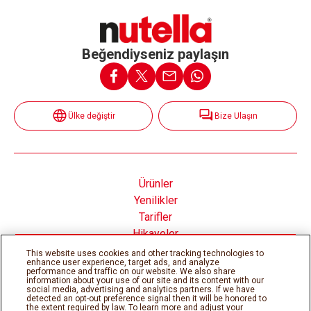
Beğendiyseniz paylaşın
Ülke değiştir
Bize Ulaşın
Ürünler
Yenilikler
Tarifler
Hikayeler
Nutella® nın İçinde
This website uses cookies and other tracking technologies to
enhance user experience, target ads, and analyze
performance and traffic on our website. We also share
information about your use of our site and its content with our
social media, advertising and analytics partners. If we have
detected an opt-out preference signal then it will be honored to
the extent required by law. To learn more and adjust your
Çerez Politikası
Gizlilik Politikası