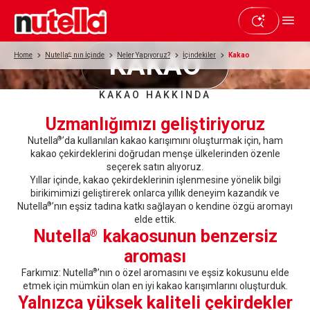
KAKAO
Home
Nutella
®
nın İçinde
Neler Yapıyoruz?
İçindekiler
Kakao
KAKAO HAKKINDA
Uzmanlığımızı geliştiriyoruz
Nutella
’da kullanılan kakao karışımını oluşturmak için, ham
®
kakao çekirdeklerini doğrudan menşe ülkelerinden özenle
seçerek satın alıyoruz.
Yıllar içinde, kakao çekirdeklerinin işlenmesine yönelik bilgi
birikimimizi geliştirerek onlarca yıllık deneyim kazandık ve
Nutella
’nın eşsiz tadına katkı sağlayan o kendine özgü aromayı
®
elde ettik.
Nutella
kakaosunun benzersiz
®
aroması
Farkımız: Nutella
’nın o özel aromasını ve eşsiz kokusunu elde
®
etmek için mümkün olan en iyi kakao karışımlarını oluşturduk.
Yalnızca yüksek kaliteli çekirdekler