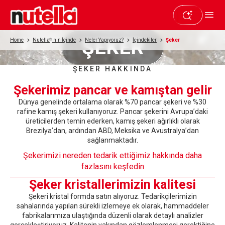
ŞEKER
Home
Nutella
®
nın İçinde
Neler Yapıyoruz?
İçindekiler
Şeker
ŞEKER HAKKINDA
Şekerimiz pancar ve kamıştan gelir
Dünya genelinde ortalama olarak %70 pancar şekeri ve %30
rafine kamış şekeri kullanıyoruz. Pancar şekerini Avrupa’daki
üreticilerden temin ederken, kamış şekeri ağırlıklı olarak
Brezilya’dan, ardından ABD, Meksika ve Avustralya’dan
sağlanmaktadır.
Şekerimizi nereden tedarik ettiğimiz hakkında daha
fazlasını keşfedin
Şeker kristallerimizin kalitesi
Şekeri kristal formda satın alıyoruz. Tedarikçilerimizin
sahalarında yapılan sürekli izlemeye ek olarak, hammaddeler
fabrikalarımıza ulaştığında düzenli olarak detaylı analizler
gerçekleştiriyoruz. Kalitenin yakından gözlemlenmesi gerektiğine