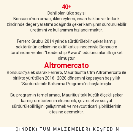
40+
Dahil olan ülke sayısı
Bonsucro’nun amacı, iklim eylemi, insan hakları ve tedarik
zincirinde değer yaratımı odağında şeker kamışının sürdürülebilir
üretimini ve kullanımını hızlandırmaktır.
Ferrero Grubu, 2014 yılında sürdürülebilir şeker kamışı
sektörünün gelişimine aktif katkısı nedeniyle Bonsucro
tarafından verilen “Leadership Award” ödülünü alan ilk şirket
olmuştur.
Altromercato
Bonsucro’ya ek olarak Ferrero, Mauritius’ta Ctm Altromercato ile
birlikte yürütülen 2016–2020 dönemini kapsayan beş yıllık
“Sürdürülebilir Kalkınma Programı”nı başlatmıştır.
Bu programın temel amacı, Mauritius’taki küçük ölçekli şeker
kamışı üreticilerinin ekonomik, çevresel ve sosyal
sürdürülebilirliğini geliştirmek ve mevcut ticari iş birliklerinin
ötesine geçmektir.
İÇINDEKI TÜM MALZEMELERI KEŞFEDIN