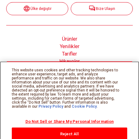
Ülke değiştir
Bize Ulaşın
Ürünler
Yenilikler
Tarifler
Hikayeler
Nutella® nın İçinde
This website uses cookies and other tracking technologies to
enhance user experience, target ads, and analyze
performance and traffic on our website. We also share
information about your use of our site and its content with our
social media, advertising and analytics partners. If we have
detected an opt-out preference signal then it will be honored to
the extent required by law. To learn more and adjust your
Çerez Politikası
Gizlilik Politikası
settings, including for certain forms of targeted advertising,
Teknik gereksinimler
Kullanım şartları
click the “Do Not Sell” button. Further information is also
available in our
Privacy Policy
and
Cookie Policy
.
Sitemap
Do Not Sell or Share My Personal Information
©Ferrero 2026, tüm hakları saklıdır.
Reject All