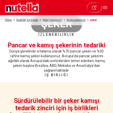
sugar_our_responsibility_9x16
ŞEKER
Home
Nutella
®
nın İçinde
Neler Yapıyoruz?
Sürdürülebilirlik
Şeker
İZLENEBİLİRLİK
Pancar ve kamış şekerinin tedariki
Dünya genelinde ortalama olarak %70 pancar şekeri ve %30
rafine kamış şekeri kullanıyoruz. Avrupa’da pancar şekerini
ağırlıklı olarak Avrupa’daki üreticilerden temin ederken, kamış
şekeri başlıca Brezilya, ABD, Meksika ve Avustralya’dan
sağlanmaktadır.
İŞ BİRLİĞİ
Sürdürülebilir bir şeker kamışı
tedarik zinciri için iş birlikleri