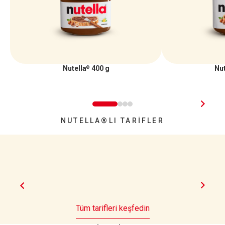
Nutella
400 g
Nut
®
NUTELLA®LI TARİFLER
Tüm tarifleri keşfedin