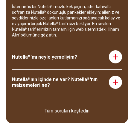
İster nefis bir Nutella
muzlu kek pişirin, ister kahvaltı
®
sofranıza Nutella
dokunuşlu pankekler ekleyin; aileniz ve
®
sevdiklerinizle özel anları kutlamanızı sağlayacak kolay ve
ev yapımı birçok Nutella
tarifi sizi bekliyor. En sevilen
®
Nutella
tariflerimizin tamamı için web sitemizdeki ‘İlham
®
Alın’ bölümüne göz atın.
Nutella
'mı neyle yemeliyim?
®
Kremamsı kıvamı ve zengin fındık lezzetiyle Nutella
, her
®
kahvaltılık yiyeceğin mükemmel tamamlayıcısıdır.
Nutella
nın içinde ne var? Nutella
'nın
®
®
Sabahlarınıza gülümsemeyle başlamak için tostunuzu,
malzemeleri ne?
krebinizi, pankekinizi, waffleınızı ve daha fazlasını Nutella
®
ile tatlandırın! Ya da hareket halindeyken lezzetli bir
Nutella
'nın ikonik tarifi dünya genelinde aynı. Ferrero
®
atıştırmalık için Nutella
'yı grissini veya pretzel ile deneyin.
®
olarak Nutella
'yı, size olağanüstü bir lezzet deneyimi
®
sunmak için mümkün olan en taze ve en kaliteli
Tüm soruları keşfedin
malzemeleri bir araya getirerek üretiyoruz. Nutella
'yı
®
yalnızca yedi malzemeyle yapıyoruz: Şeker, palm yağı,
fındık (%13), yağsız süt tozu (%8,7), yağ oranı azaltılmış
kakao (%7,4), emülgatör: lesitin (soya), yapay vanilin. Bu