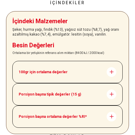
İÇINDEKILER
İçindeki Malzemeler
Şeker, hurma yağı, fındık (%13), yağsız süt tozu (%8,7), yağ oranı
azaltılmış kakao (%7,4), emülgatör: lesitin (soya), vanilin.
Besin Değerleri
Ortalama bir yetişkinin referans alım miktarı (8400 kJ / 2000 kcal)
100gr için ortalama değerler
Enerji
2252 kJ | 539 kcal
Yağlar
30.9 g
Porsiyon başına tipik değerler (15 g)
(Doymuş Yağlar)
10.6 g
Enerji
336 kJ | 80 kcal
Karbonhidratlar
57.5 g
Yağlar
4.6 g
Porsiyon başına ortalama değerler %RI*
(Şekerler)
56.3 g
(Doymuş Yağlar)
1.6 g
Enerji
%4
Protein
6.3 g