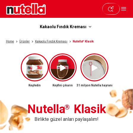
Kakaolu Fındık Kreması
Kakaolu Fındık Kreması
Home
Ürünler
Kakaolu Fındık Kreması
Nutella
®
Klasik
Keşfedin
Keyfini çıkarın
31 milyon Nutella hayranı
Nutella
Klasik
®
Birlikte güzel anları paylaşalım!