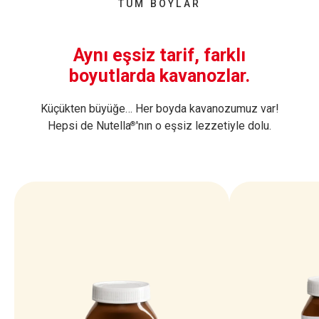
Karbonhidratlar
8.6 g
TÜM BOYLAR
Yağlar
%7
Tuz
0.107 g
(Şekerler)
8.4 g
(Doymuş Yağlar)
%8
Aynı eşsiz tarif, farklı
Protein
0.9 g
Karbonhidratlar
%3
boyutlarda kavanozlar.
Tuz
0.016 g
(Şekerler)
%9
Protein
%2
Küçükten büyüğe… Her boyda kavanozumuz var!
Hepsi de Nutella
'nın o eşsiz lezzetiyle dolu.
®
Tuz
%0