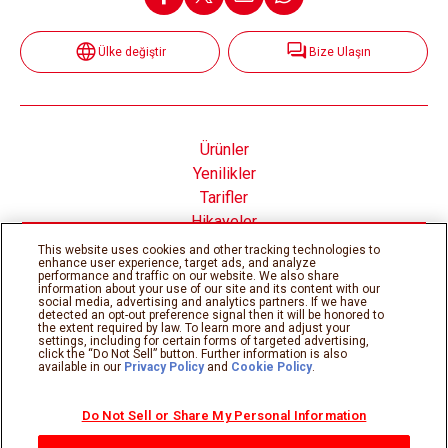
Ülke değiştir
Bize Ulaşın
Ürünler
Yenilikler
Tarifler
Hikayeler
Nutella® nın İçinde
This website uses cookies and other tracking technologies to
enhance user experience, target ads, and analyze
performance and traffic on our website. We also share
information about your use of our site and its content with our
social media, advertising and analytics partners. If we have
detected an opt-out preference signal then it will be honored to
the extent required by law. To learn more and adjust your
Çerez Politikası
Gizlilik Politikası
settings, including for certain forms of targeted advertising,
Teknik gereksinimler
Kullanım şartları
click the “Do Not Sell” button. Further information is also
available in our
Privacy Policy
and
Cookie Policy
.
Sitemap
Do Not Sell or Share My Personal Information
©Ferrero 2026, tüm hakları saklıdır.