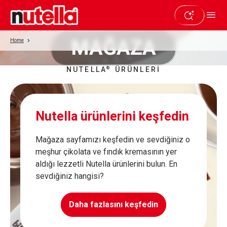
MAĞAZA
Home
NUTELLA
ÜRÜNLERİ
®
Nutella ürünlerini keşfedin
Mağaza sayfamızı keşfedin ve sevdiğiniz o
meşhur çikolata ve fındık kremasının yer
aldığı lezzetli Nutella ürünlerini bulun. En
sevdiğiniz hangisi?
Daha fazlasını keşfedin