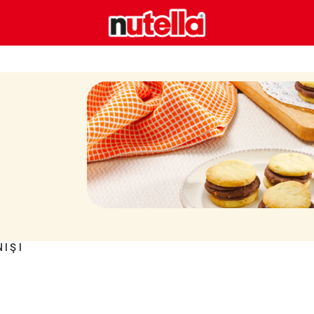
ı
NIŞI