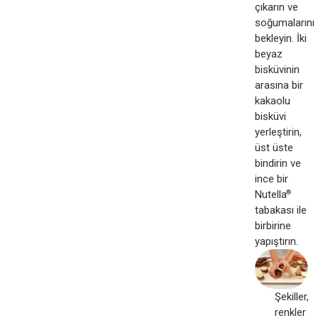
çıkarın ve
soğumalarını
bekleyin. İki
beyaz
bisküvinin
arasına bir
kakaolu
bisküvi
yerleştirin,
üst üste
bindirin ve
ince bir
Nutella
®
tabakası ile
birbirine
yapıştırın.
Şekiller,
renkler