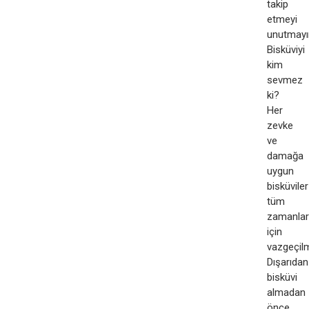
takip
etmeyi
unutmayı
Bisküviyi
kim
sevmez
ki?
Her
zevke
ve
damağa
uygun
bisküviler
tüm
zamanlar
için
vazgeçil
Dışarıdan
bisküvi
almadan
önce