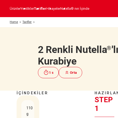
Ürünler
Yenilikler
Tarifler
Hikayeler
Nutella® nın İçinde
Home
Tarifler
2 Renkli Nutella
'l
®
Kurabiye
1 s
Orta
İÇİNDEKİLER
HAZIRLA
STEP
1
110
g