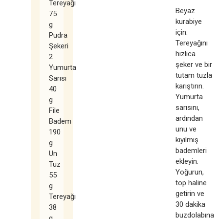
Tereyağı
Beyaz
75
kurabiye
g
için:
Pudra
Tereyağını
Şekeri
hızlıca
2
şeker ve bir
Yumurta
tutam tuzla
Sarısı
karıştırın.
40
Yumurta
g
sarısını,
File
ardından
Badem
unu ve
190
kıyılmış
g
bademleri
Un
ekleyin.
Tuz
Yoğurun,
55
top haline
g
getirin ve
Tereyağı
30 dakika
38
buzdolabına
g