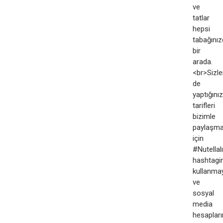
ve
tatlar
hepsi
tabağını
bir
arada.
<br>Sizle
de
yaptığınız
tarifleri
bizimle
paylaşm
için
#Nutellalı
hashtagin
kullanma
ve
sosyal
media
hesapları