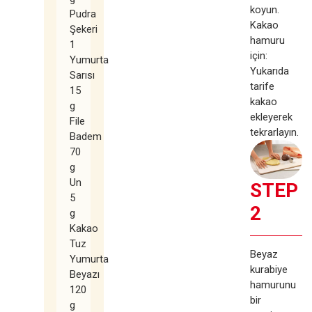
koyun.
Pudra
Kakao
Şekeri
hamuru
1
için:
Yumurta
Yukarıda
Sarısı
tarife
15
kakao
g
ekleyerek
File
tekrarlayın.
Badem
70
g
Un
STEP
5
2
g
Kakao
Tuz
Beyaz
Yumurta
kurabiye
Beyazı
hamurunu
120
bir
g