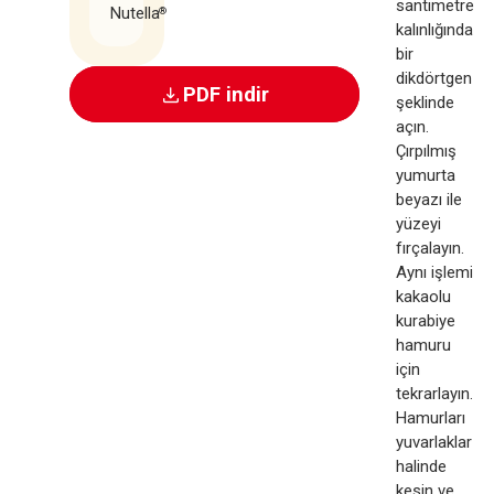
santimetre
Nutella
®
kalınlığında
bir
dikdörtgen
PDF indir
şeklinde
açın.
Çırpılmış
yumurta
beyazı ile
yüzeyi
fırçalayın.
Aynı işlemi
kakaolu
kurabiye
hamuru
için
tekrarlayın.
Hamurları
yuvarlaklar
halinde
kesin ve