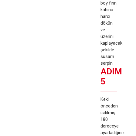
boy fırın
kabına
harcı
dökün
ve
üzerini
kaplayacak
şekilde
susam
serpin
ADIM
5
Keki
önceden
ısıtılmış
180
dereceye
ayarladığınız