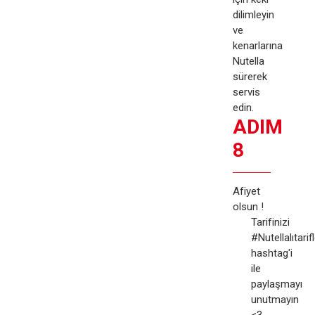
dilimleyin
ve
kenarlarına
Nutella
sürerek
servis
edin.
ADIM
8
Afiyet
olsun !
Tarifinizi
#Nutellalıtarif
hashtag'i
ile
paylaşmayı
unutmayın
<3