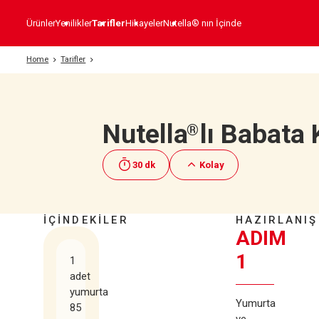
Ürünler
Yenilikler
Tarifler
Hikayeler
Nutella® nın İçinde
Home
Tarifler
Nutella
lı Babata 
®
30 dk
Kolay
İÇİNDEKİLER
HAZIRLANIŞ
ADIM
1
1
adet
yumurta
Yumurta
85
ve