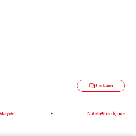
Bize Ulaşın
Hikayeler
Nutella® nın İçinde