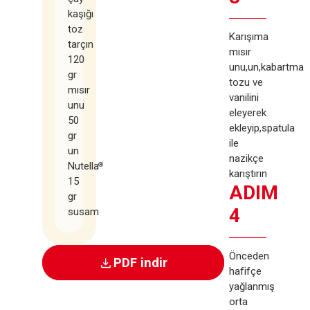
kaşığı
toz
Karışıma
tarçın
mısır
120
unu,un,kabartma
gr
tozu ve
mısır
vanilini
unu
eleyerek
50
ekleyip,spatula
gr
ile
un
nazikçe
Nutella
®
karıştırın
15
ADIM
gr
4
susam
Önceden
PDF indir
hafifçe
yağlanmış
orta