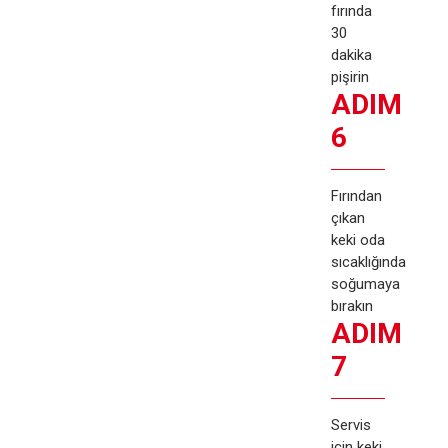
fırında
30
dakika
pişirin
ADIM
6
Fırından
çıkan
keki oda
sıcaklığında
soğumaya
bırakın
ADIM
7
Servis
için keki