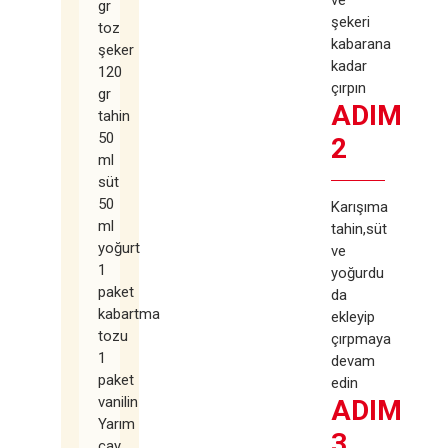
gr
şekeri
toz
kabarana
şeker
kadar
120
çırpın
gr
ADIM
tahin
50
2
ml
süt
50
Karışıma
ml
tahin,süt
yoğurt
ve
1
yoğurdu
paket
da
kabartma
ekleyip
tozu
çırpmaya
1
devam
paket
edin
vanilin
ADIM
Yarım
3
çay