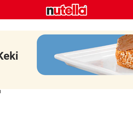
Keki
I