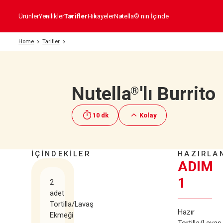
Ürünler
Yenilikler
Tarifler
Hikayeler
Nutella® nın İçinde
Home
Tarifler
Nutella
'lı Burrito
®
10 dk
Kolay
İÇİNDEKİLER
HAZIRLAN
ADIM
1
2
adet
Tortilla/Lavaş
Hazır
Ekmeği
Tortilla/Lavaş