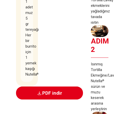
1
ekmeklerini
adet
yağladığınız
muz
tavada
5
ısıtın
gr
tereyağı
Her
ADIM
bir
burrito
2
için
1
yemek
Isınmış
kaşığı
Tortilla
Nutella
®
Ekmeğine/La
Nutella
®
sürün ve
muzu
PDF indir
keserek
arasına
yerleştirin