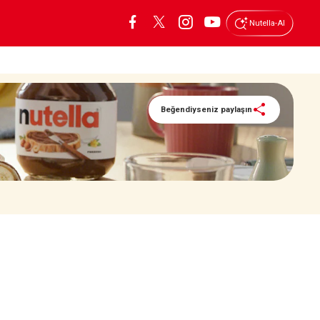
Nutella-AI
Beğendiyseniz paylaşın