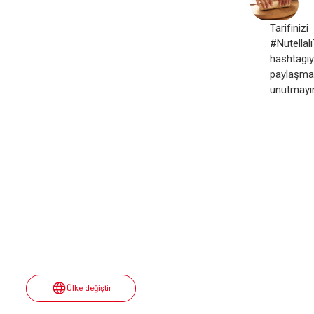
Tarifinizi
#Nutellalı
hashtagiyl
paylaşma
unutmayı
Ülke değiştir