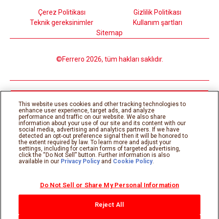
Çerez Politikası
Gizlilik Politikası
Teknik gereksinimler
Kullanım şartları
Sitemap
©Ferrero 2026, tüm hakları saklıdır.
This website uses cookies and other tracking technologies to
enhance user experience, target ads, and analyze
performance and traffic on our website. We also share
information about your use of our site and its content with our
social media, advertising and analytics partners. If we have
detected an opt-out preference signal then it will be honored to
the extent required by law. To learn more and adjust your
settings, including for certain forms of targeted advertising,
click the “Do Not Sell” button. Further information is also
available in our
Privacy Policy
and
Cookie Policy
.
Do Not Sell or Share My Personal Information
Reject All