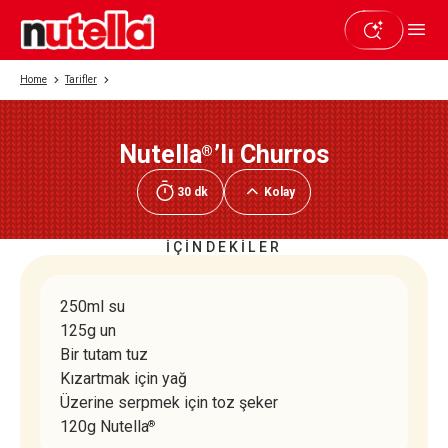
Home
Tarifler
Nutella
’lı Churros
®
Beğendiyseniz paylaşın
30 dk
Kolay
İÇİNDEKİLER
250ml su
125g un
Bir tutam tuz
Kızartmak için yağ
Üzerine serpmek için toz şeker
120g Nutella
®