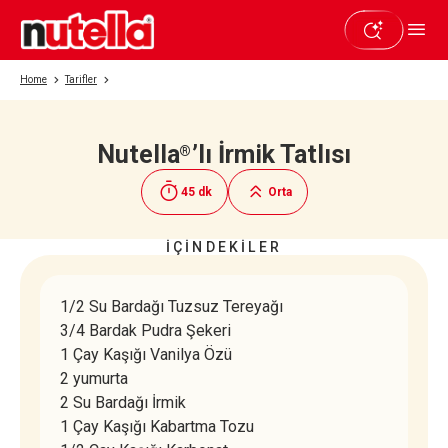
Home
Tarifler
Nutella
’lı İrmik Tatlısı
®
Beğendiyseniz paylaşın
45 dk
Orta
İÇİNDEKİLER
1/2 Su Bardağı Tuzsuz Tereyağı
3/4 Bardak Pudra Şekeri
1 Çay Kaşığı Vanilya Özü
2 yumurta
2 Su Bardağı İrmik
1 Çay Kaşığı Kabartma Tozu