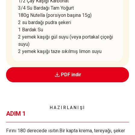
1/2 Çay Kaşığı Karbonat
3/4 Su Bardağı Tam Yoğurt
180g Nutella (porsiyon başına 15g)
2 su bardağı pudra şekeri
1 Bardak Su
2 yemek kaşığı gül suyu (veya portakal çiçeği
suyu)
2 yemek kaşığı taze sıkılmış limon suyu
PDF indir
HAZIRLANIŞI
ADIM 1
Fırını 180 derecede ısıtın.Bir kapta krema, tereyağı, şeker