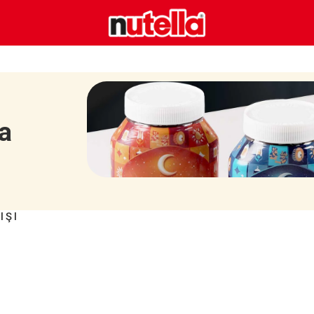
ia
IŞI