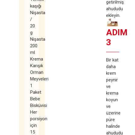
getirilmiş
kaşığı
ahududu
Nişasta
ekleyin.
/
20
ADIM
g
Nişasta
3
200
ml
Krema
Bir kat
Karışık
daha
Orman
krem
Meyveleri
peynir
1
ve
Paket
krema
Bebe
koyun
Bisküvisi
ve
Her
üzerine
porsiyon
püre
için
halinde
15
ahududu