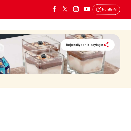
Nutella-AI
Beğendiyseniz paylaşın