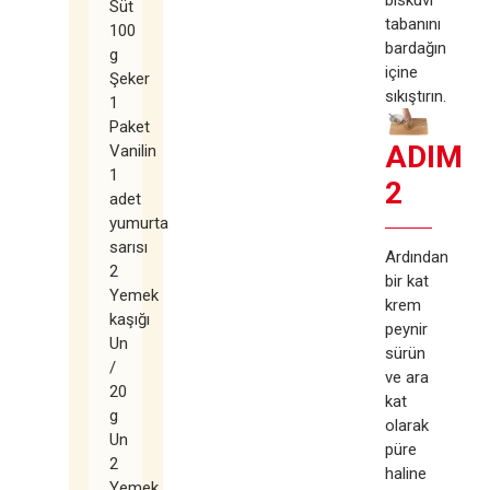
Süt
tabanını
100
bardağın
g
içine
Şeker
sıkıştırın.
1
Paket
ADIM
Vanilin
1
2
adet
yumurta
sarısı
Ardından
2
bir kat
Yemek
krem
kaşığı
peynir
Un
sürün
/
ve ara
20
kat
g
olarak
Un
püre
2
haline
Yemek