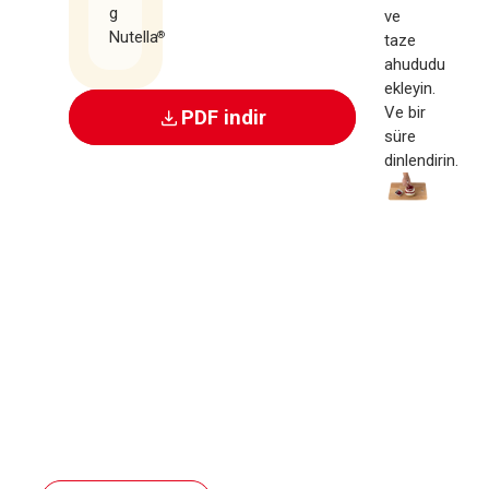
g
ve
Nutella
®
taze
ahududu
ekleyin.
Ve bir
PDF indir
süre
dinlendirin.