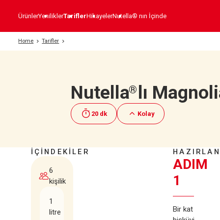
Ürünler
Yenilikler
Tarifler
Hikayeler
Nutella® nın İçinde
Home
Tarifler
Nutella
lı Magnol
®
20 dk
Kolay
İÇİNDEKİLER
HAZIRLAN
ADIM
6
1
kişilik
1
Bir kat
litre
bisküvi