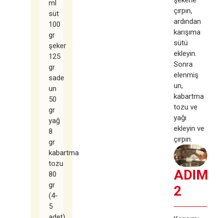
ml
çırpın,
süt
ardından
100
karışıma
gr
sütü
şeker
ekleyin.
125
Sonra
gr
elenmiş
sade
un,
un
kabartma
50
tozu ve
gr
yağı
yağ
ekleyin ve
8
çırpın.
gr
kabartma
tozu
ADIM
80
gr
2
(4-
5
adet)