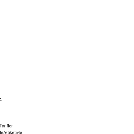
z.
Tarifler
e/etiketiyle