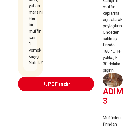
Karışımı
yaban
muffin
mersini
kaplarına
Her
eşit olarak
bir
paylaştırın.
muffin
Önceden
için
ısıtılmış
1
fırında
yemek
180 °C ile
kaşığı
yaklaşık
Nutella
®
30 dakika
pişirin.
PDF indir
ADIM
3
Muffinleri
fırından