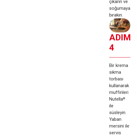
çıkarın ve
soğumaya
bırakın.
ADIM
4
Bir krema
sıkma
torbası
kullanarak
muffinleri
Nutella
®
ile
süsleyin.
Yaban
mersini ile
servis