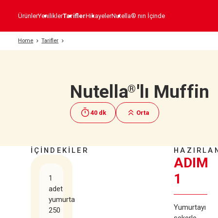
Ürünler
Yenilikler
Tarifler
Hikayeler
Nutella® nın İçinde
Home
Tarifler
Nutella
'lı Muffin
®
40 dk
Orta
İÇİNDEKİLER
HAZIRLAN
ADIM
1
1
adet
yumurta
Yumurtayı
250
şekerle