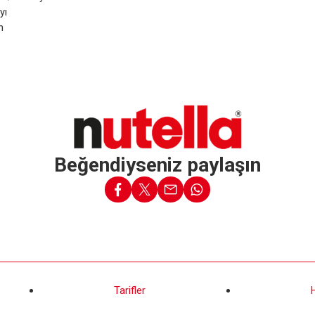
yı
n
Beğendiyseniz paylaşın
Tarifler