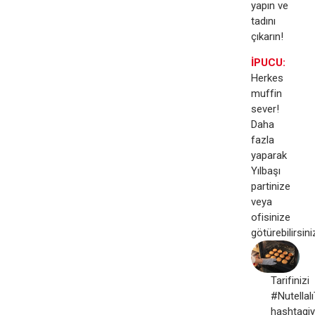
yapın ve
tadını
çıkarın!
İPUCU:
Herkes
muffin
sever!
Daha
fazla
yaparak
Yılbaşı
partinize
veya
ofisinize
götürebilirsini
Tarifinizi
#Nutellalı
hashtagiyl