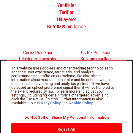
Yenilikler
Tarifler
Hikayeler
Nutella® nın İçinde
Çerez Politikası
Gizlilik Politikası
Teknik gereksinimler
Kullanım şartları
Sitemap
This website uses cookies and other tracking technologies to
enhance user experience, target ads, and analyze
performance and traffic on our website. We also share
information about your use of our site and its content with our
©Ferrero 2026, tüm hakları saklıdır.
social media, advertising and analytics partners. If we have
detected an opt-out preference signal then it will be honored to
the extent required by law. To learn more and adjust your
settings, including for certain forms of targeted advertising,
click the “Do Not Sell” button. Further information is also
available in our
Privacy Policy
and
Cookie Policy
.
Do Not Sell or Share My Personal Information
Reject All