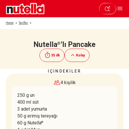
Home
Tarifler
Nutella
'lı Pancake
®
Beğendiyseniz paylaşın
35 dk
Kolay
İÇİNDEKİLER
4 kişilik
250 g un
400 ml süt
3 adet yumurta
50 g erimiş tereyağı
60 g Nutella
®