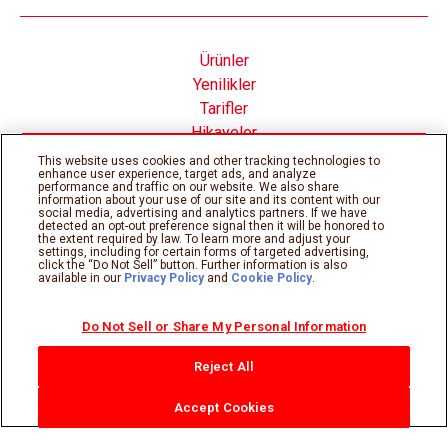
Ürünler
Yenilikler
Tarifler
Hikayeler
Nutella® nın İçinde
This website uses cookies and other tracking technologies to
enhance user experience, target ads, and analyze
performance and traffic on our website. We also share
information about your use of our site and its content with our
social media, advertising and analytics partners. If we have
detected an opt-out preference signal then it will be honored to
the extent required by law. To learn more and adjust your
Çerez Politikası
Gizlilik Politikası
settings, including for certain forms of targeted advertising,
Teknik gereksinimler
Kullanım şartları
click the “Do Not Sell” button. Further information is also
available in our
Privacy Policy
and
Cookie Policy
.
Sitemap
Do Not Sell or Share My Personal Information
©Ferrero 2026, tüm hakları saklıdır.
Reject All
Accept Cookies