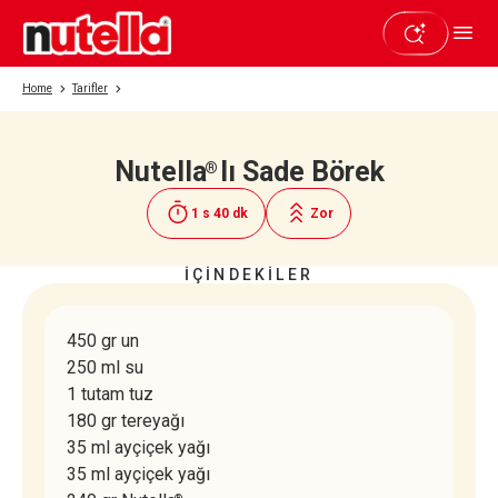
Home
Tarifler
Nutella
lı Sade Börek
®
Beğendiyseniz paylaşın
1 s 40 dk
Zor
İÇİNDEKİLER
450 gr un
250 ml su
1 tutam tuz
180 gr tereyağı
35 ml ayçiçek yağı
35 ml ayçiçek yağı
®