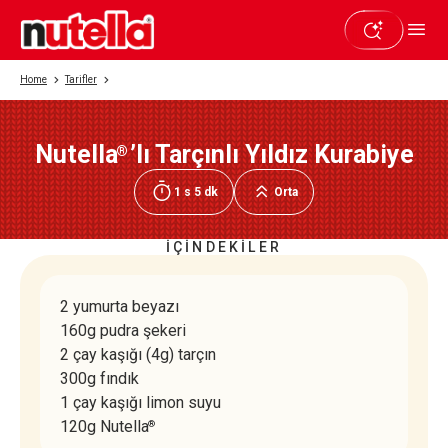
Home
Tarifler
Nutella
’lı Tarçınlı Yıldız Kurabiye
®
Beğendiyseniz paylaşın
1 s 5 dk
Orta
İÇİNDEKİLER
2 yumurta beyazı
160g pudra şekeri
2 çay kaşığı (4g) tarçın
300g fındık
1 çay kaşığı limon suyu
120g Nutella
®