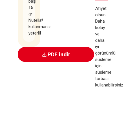
başı
15
Afiyet
gr
olsun.
Nutella
®
Daha
kullanmanız
kolay
yeterli!
ve
daha
iyi
görünümlü
PDF indir
süsleme
için
süsleme
torbası
kullanabilirsiniz