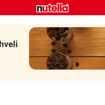
ahveli
I