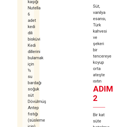
kaşığı
Süt,
Nutella
vanilya
6
esansı,
adet
Türk
kedi
kahvesi
dili
ve
bisküvi
şekeri
Kedi
bir
dillerini
tencereye
bulamak
koyup
için
orta
½
ateşte
su
ısıtın
bardağı
ADIM
soğuk
süt
2
Dövülmüş
Antep
fıstığı
Bir kat
(süsleme
süte
için)