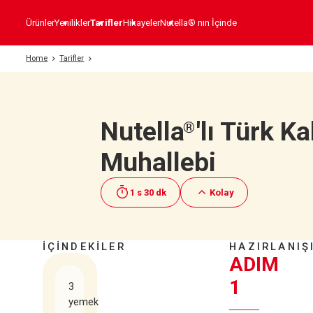
Ürünler
Yenilikler
Tarifler
Hikayeler
Nutella® nın İçinde
Home
Tarifler
Nutella
'lı Türk K
®
Muhallebi
1 s 30 dk
Kolay
İÇİNDEKİLER
HAZIRLANIŞ
ADIM
1
3
yemek