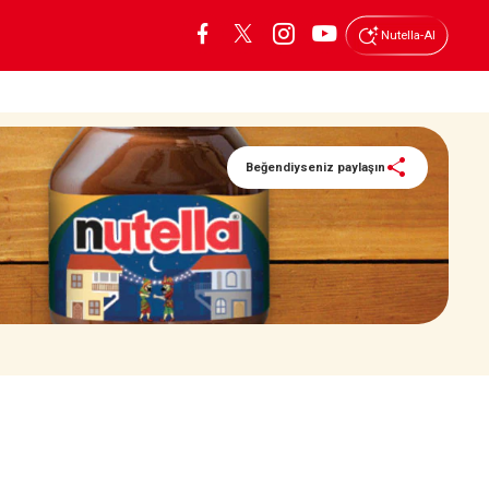
Nutella-AI
Beğendiyseniz paylaşın