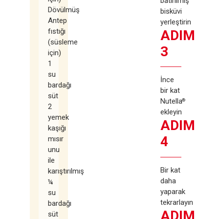
batırılmış
Dövülmüş
bisküvi
Antep
yerleştirin
fıstığı
ADIM
(süsleme
3
için)
1
su
İnce
bardağı
bir kat
süt
Nutella
®
2
ekleyin
yemek
ADIM
kaşığı
4
mısır
unu
ile
Bir kat
karıştırılmış
daha
¼
yaparak
su
tekrarlayın
bardağı
ADIM
süt