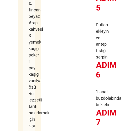
¼
5
fincan
beyaz
Arap
Dutları
kahvesi
ekleyin
3
ve
yemek
antep
kaşığı
fıstığı
şeker
serpin.
1
ADIM
çay
6
kaşığı
vanilya
özü
1 saat
Bu
buzdolabında
lezzetli
bekletin
tarifi
ADIM
hazırlamak
için
7
kişi