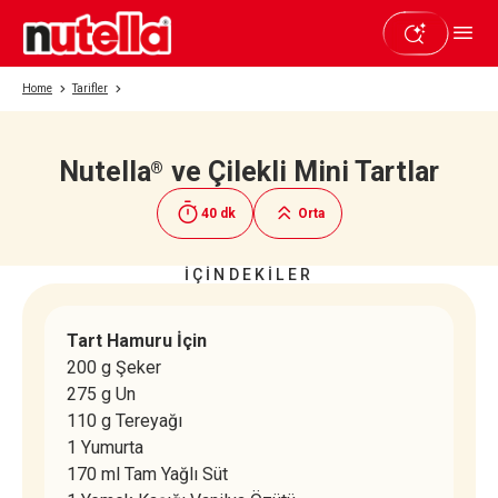
Home
Tarifler
Nutella
ve Çilekli Mini Tartlar
®
Beğendiyseniz paylaşın
40 dk
Orta
İÇİNDEKİLER
Tart Hamuru İçin
200 g Şeker
275 g Un
110 g Tereyağı
1 Yumurta
170 ml Tam Yağlı Süt