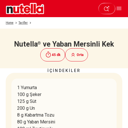
Home
Tarifler
Nutella
ve Yaban Mersinli Kek
®
Beğendiyseniz paylaşın
45 dk
Orta
İÇİNDEKİLER
1 Yumurta
100 g Şeker
125 g Süt
200 g Un
8 g Kabartma Tozu
80 g Yaban Mersini