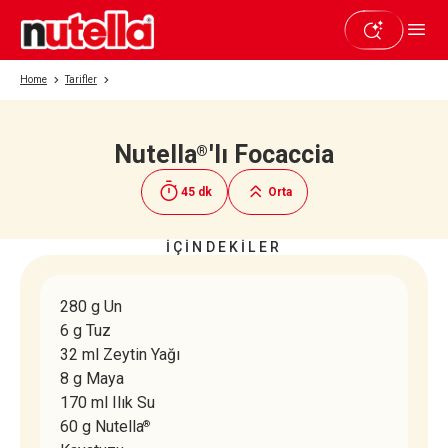
Home
Tarifler
Nutella
'lı Focaccia
®
Beğendiyseniz paylaşın
45 dk
Orta
İÇİNDEKİLER
280 g Un
6 g Tuz
32 ml Zeytin Yağı
8 g Maya
170 ml Ilık Su
60 g Nutella
®