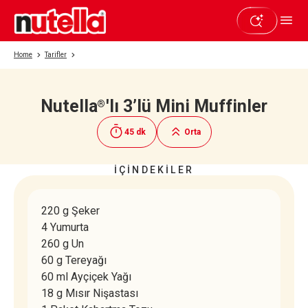
Home
Tarifler
Nutella
'lı 3’lü Mini Muffinler
®
Beğendiyseniz paylaşın
45 dk
Orta
İÇİNDEKİLER
220 g Şeker
4 Yumurta
260 g Un
60 g Tereyağı
60 ml Ayçiçek Yağı
18 g Mısır Nişastası