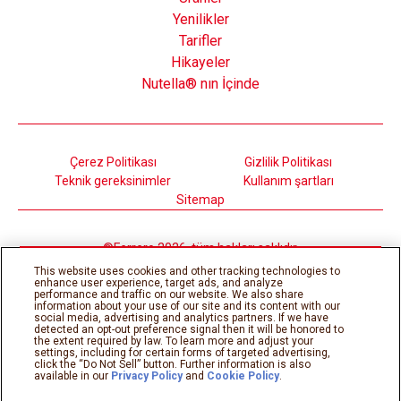
Yenilikler
Tarifler
Hikayeler
Nutella® nın İçinde
Çerez Politikası
Gizlilik Politikası
Teknik gereksinimler
Kullanım şartları
Sitemap
©Ferrero 2026, tüm hakları saklıdır.
This website uses cookies and other tracking technologies to
enhance user experience, target ads, and analyze
performance and traffic on our website. We also share
information about your use of our site and its content with our
social media, advertising and analytics partners. If we have
detected an opt-out preference signal then it will be honored to
the extent required by law. To learn more and adjust your
settings, including for certain forms of targeted advertising,
click the “Do Not Sell” button. Further information is also
available in our
Privacy Policy
and
Cookie Policy
.