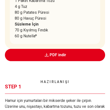
1 Paket Kabartma Tozu
4 g Tuz
80 g Patates Püresi
80 g Havuç Püresi
Süsleme İçin
70 g Kıyılmış Fındık
60 g Nutella
®
PDF indir
HAZIRLANIŞI
STEP 1
Hamur için yumurtaları bir mikserde şeker ile çırpın.
Üzerine unu, nişastayı, kabartma tozunu, tuzu ve son olarak