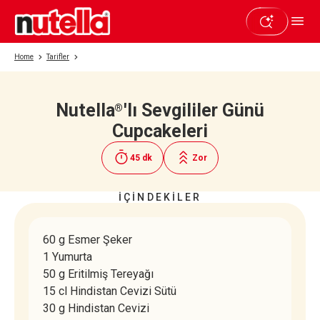
Home
Tarifler
Nutella
'lı Sevgililer Günü
®
Beğendiyseniz paylaşın
Cupcakeleri
45 dk
Zor
İÇİNDEKİLER
60 g Esmer Şeker
1 Yumurta
50 g Eritilmiş Tereyağı
15 cl Hindistan Cevizi Sütü
30 g Hindistan Cevizi