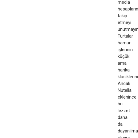
media
hesaplarım
takip
etmeyi
unutmayı
Turtalar
hamur
işlerinin
küçük
ama
harika
klasiklerin
Ancak
Nutella
eklenince
bu
lezzet
daha
da
dayanılm
oluyor.