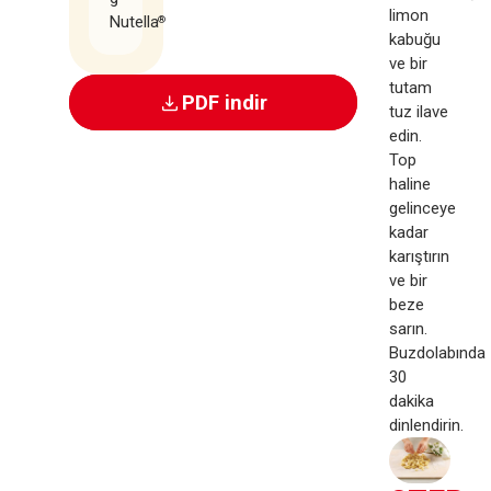
limon
Nutella
®
kabuğu
ve bir
tutam
PDF indir
tuz ilave
edin.
Top
haline
gelinceye
kadar
karıştırın
ve bir
beze
sarın.
Buzdolabında
30
dakika
dinlendirin.