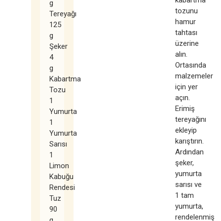
g
tozunu
Tereyağı
hamur
125
tahtası
g
üzerine
Şeker
alın.
4
Ortasında
g
malzemeler
Kabartma
için yer
Tozu
açın.
1
Erimiş
Yumurta
tereyağını
1
ekleyip
Yumurta
karıştırın.
Sarısı
Ardından
1
şeker,
Limon
yumurta
Kabuğu
sarısı ve
Rendesi
1 tam
Tuz
yumurta,
90
rendelenmiş
g