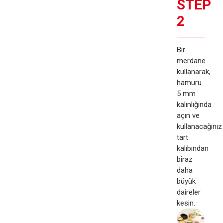
STEP
2
Bir
merdane
kullanarak,
hamuru
5 mm
kalınlığında
açın ve
kullanacağınız
tart
kalıbından
biraz
daha
büyük
daireler
kesin.