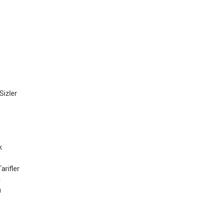
Sizler
k
arifler
i
ı