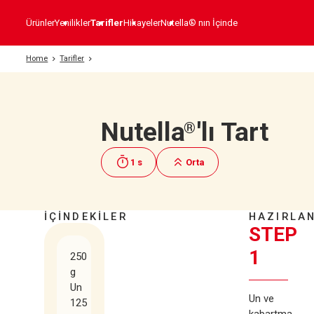
Ürünler
Yenilikler
Tarifler
Hikayeler
Nutella® nın İçinde
Home
Tarifler
Nutella
'lı Tart
®
1 s
Orta
İÇİNDEKİLER
HAZIRLAN
STEP
1
250
g
Un
Un ve
125
kabartma