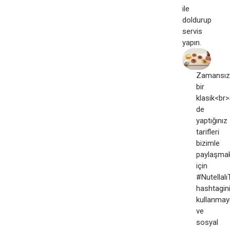
ile
doldurup
servis
yapın.
Zamansız
bir
klasik<br>
de
yaptığınız
tarifleri
bizimle
paylaşma
için
#NutellalıT
hashtagin
kullanmay
ve
sosyal