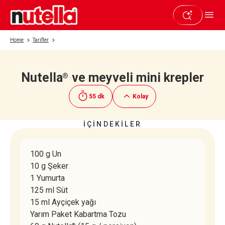
Home
Tarifler
Nutella
ve meyveli mini krepler
®
Beğendiyseniz paylaşın
55 dk
Kolay
İÇİNDEKİLER
100 g Un
10 g Şeker
1 Yumurta
125 ml Süt
15 ml Ayçiçek yağı
Yarım Paket Kabartma Tozu
®