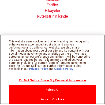
Tarifler
Hikayeler
Nutella® nın İçinde
Çerez Politikası
Gizlilik Politikası
This website uses cookies and other tracking technologies to
Teknik gereksinimler
Kullanım şartları
enhance user experience, target ads, and analyze
Sitemap
performance and traffic on our website. We also share
information about your use of our site and its content with our
social media, advertising and analytics partners. If we have
detected an opt-out preference signal then it will be honored to
©Ferrero 2026, tüm hakları saklıdır.
the extent required by law. To learn more and adjust your
settings, including for certain forms of targeted advertising,
click the “Do Not Sell” button. Further information is also
available in our
Privacy Policy
and
Cookie Policy
.
Do Not Sell or Share My Personal Information
Reject All
Accept Cookies