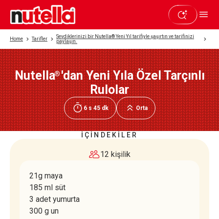
Sevdiklerinizi bir Nutella® Yeni Yıl tarifiyle şaşırtın ve tarifinizi
Home
Tarifler
paylaşın.
Nutella
'dan Yeni Yıla Özel Tarçınlı
®
Beğendiyseniz paylaşın
Rulolar
6 s 45 dk
Orta
İÇİNDEKİLER
12 kişilik
21g maya
185 ml süt
3 adet yumurta
300 g un