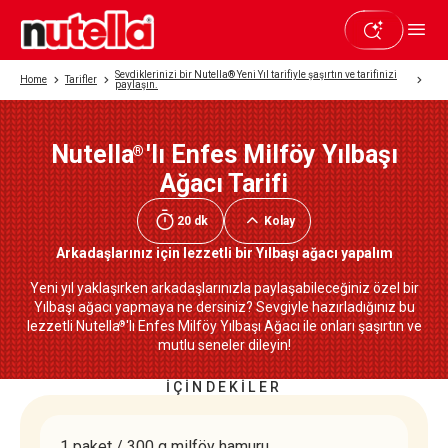
Sevdiklerinizi bir Nutella® Yeni Yıl tarifiyle şaşırtın ve tarifinizi
Home
Tarifler
paylaşın.
Nutella
'lı Enfes Milföy Yılbaşı
®
Beğendiyseniz paylaşın
Ağacı Tarifi
20 dk
Kolay
Arkadaşlarınız için lezzetli bir Yılbaşı ağacı yapalım
Yeni yıl yaklaşırken arkadaşlarınızla paylaşabileceğiniz özel bir
Yılbaşı ağacı yapmaya ne dersiniz? Sevgiyle hazırladığınız bu
lezzetli Nutella
'lı Enfes Milföy Yılbaşı Ağacı ile onları şaşırtın ve
®
mutlu seneler dileyin!
İÇİNDEKİLER
1 paket / 300 g milföy hamuru