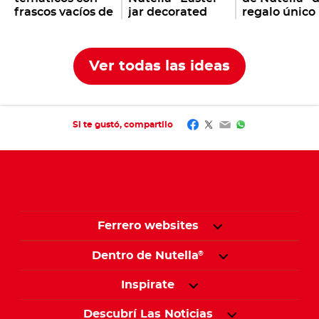
frascos vacíos de
jar decorated
regalo único
Nutella
with bunnies,
®
eggs & co.
Ver todas las ideas
Facebook
Twitter
Email
WhatsApp
Si te gustó, compartilo
Ferrero websites
Dentro de Nutella
®
Inspirate
Descubrí Las Noticias