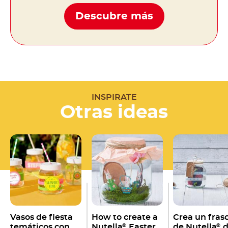
Descubre más
INSPIRATE
Otras ideas
Vasos de fiesta
How to create a
Crea un fras
temáticos con
Nutella
Easter
de Nutella
d
®
®