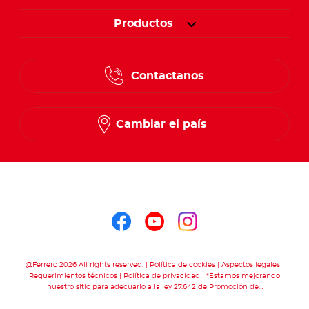
Productos
Contactanos
Cambiar el país
Seguinos en
Seguinos en facebo
Seguinos en you
Seguinos en 
@Ferrero 2026 All rights reserved.
Política de cookies
Aspectos legales
Requerimientos técnicos
Política de privacidad
*Estamos mejorando
nuestro sitio para adecuarlo a la ley 27.642 de Promoción de…