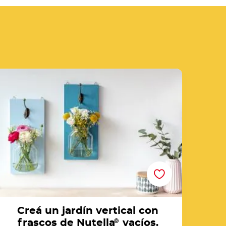
e of recipe list
reá un jardín vertical con frascos de Nutella®
vacíos.
Creá un jardín vertical con
frascos de Nutella
®
vacíos.