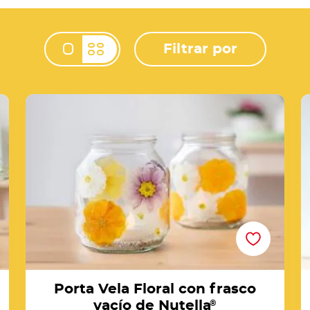
Filtrar por
Change view mod
Porta Vela Floral con frasco vacío de Nutella®
C
Porta Vela Floral con frasco
vacío de Nutella
®