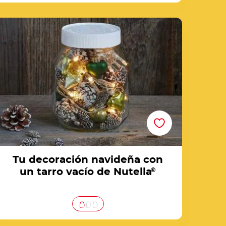
Tu decoración navideña con un tarro vacío de
Nutella®
Tu decoración navideña con
un tarro vacío de Nutella
®