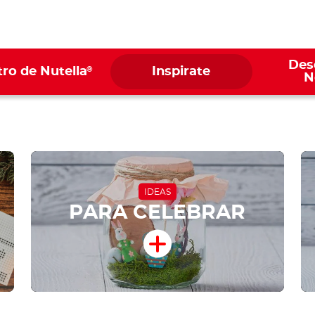
Des
®
ro de Nutella
Inspirate
N
IDEAS
PARA CELEBRAR