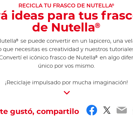
®
RECICLA TU FRASCO DE NUTELLA
á ideas para tus frasc
de Nutella
®
®
utella
se puede convertir en un lapicero, una vela,
o que necesitas es creatividad y nuestros tutoriales
®
 Convertí el icónico frasco de Nutella
en algo dife
único por vos mismo.
¡Reciclaje impulsado por mucha imaginación!
Faceboo
Twitt
Em
 te gustó, compartilo