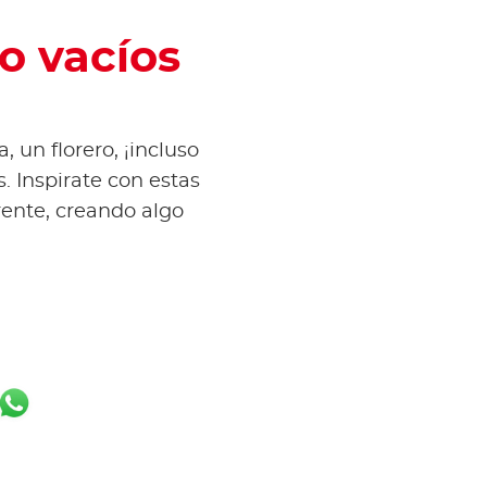
o vacíos
 un florero, ¡incluso
. Inspirate con estas
rente, creando algo
k
er
ail
WhatsApp