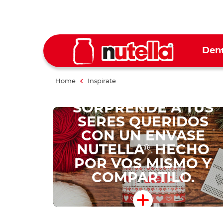
Dent
Home
Inspirate
SORPRENDÉ A TUS
SERES QUERIDOS
CON UN ENVASE
NUTELLA
HECHO
®
POR VOS MISMO Y
COMPARTILO.