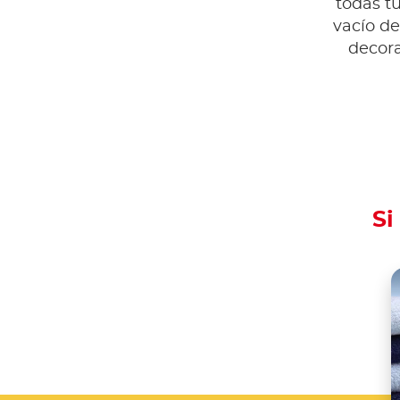
todas tu
vacío de
decora
Si