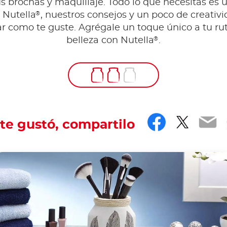
s brochas y maquillaje. Todo lo que necesitas es 
®
 Nutella
, nuestros consejos y un poco de creativ
r como te guste. Agrégale un toque único a tu ru
®
belleza con Nutella
.
Faceboo
Twitt
Em
 te gustó, compartilo