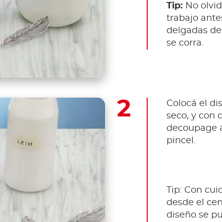
Tip:
No olvid
trabajo ante
delgadas de 
se corra.
Colocá el di
seco, y con
decoupage a
pincel.
Tip: Con cu
desde el cen
diseño se p