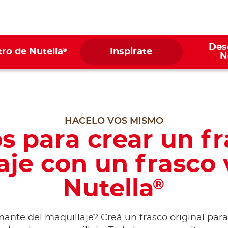
Des
®
ro de Nutella
Inspirate
N
HACELO VOS MISMO
s para crear un f
aje con un frasco 
Nutella
®
ante del maquillaje? Creá un frasco original par