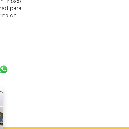
un frasco
idad para
tina de
k
er
ail
WhatsApp