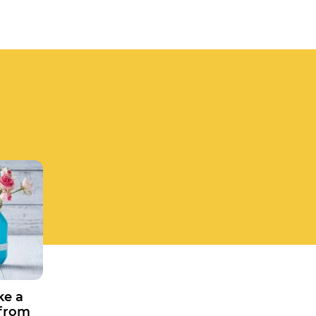
e a
 from