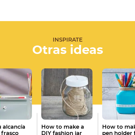
INSPIRATE
Otras ideas
u alcancía
How to make a
How to mak
 frasco
DIY fashion jar
pen holder