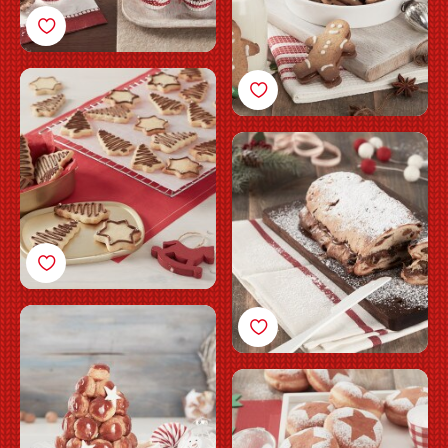
Galletitas escocesas de
almendra con
Nutella<sup>®</sup>
Pan navideño (Stollen)
con
Nutella<sup>®</sup>
Croquembouche con
Nutella<sup>®</sup>
Bolas de Fraile con
Nutella<sup>®</sup>