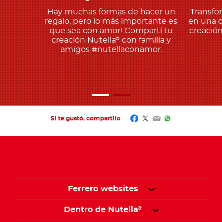
Hay muchas formas de hacer un
Transfo
regalo, pero lo más importante es
en una o
que sea con amor! Compartí tu
creación
creación Nutella
con familia y
®
amigos #nutellaconamor.
Facebook
Twitter
Email
WhatsApp
Si te gustó, compartilo
Ferrero websites
Dentro de Nutella
®