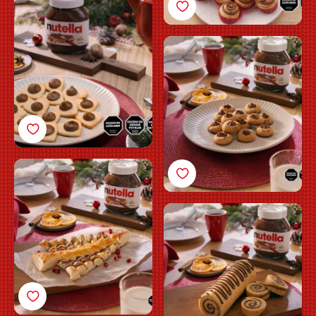
Corazón con Nutella®
Receta Pepas con
Nutella®
Receta Arbolito de
Hojaldre con Nutella®
Receta Pionono con
Nutella®