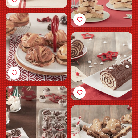
Brioche trenzado de
canela con
Nutella<sup>®</sup>
Pionono de Navidad con
Nutella<sup>®</sup>
Trufas de coco con
Nutella<sup>®</sup>
Hombrecitos de
jengibre con
Nutella<sup>®</sup>