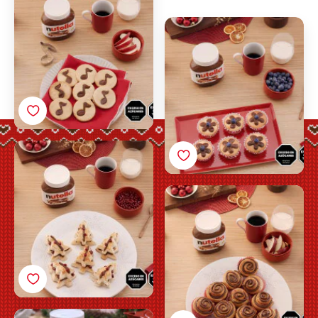
Muffins de navidad por
Nutella<sup>®</sup>
Arbolito de hojaldre por
Nutella<sup>®</sup>
Rolls de canela
navideños por
Nutella<sup>®</sup>
Receta Cookies de