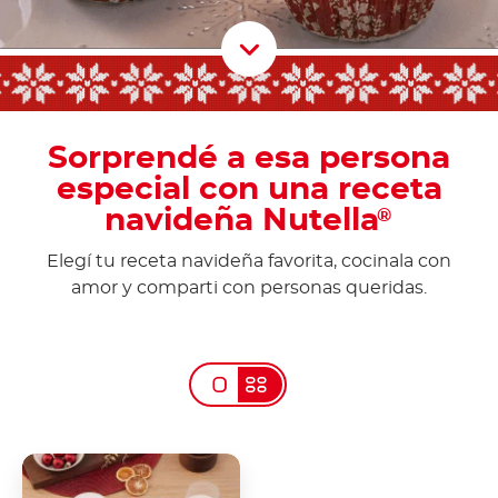
Scroll D
Sorprendé a esa persona
especial con una receta
navideña Nutella
®
Elegí tu receta navideña favorita, cocinala con
amor y comparti con personas queridas.
Galletas musicales por
Nutella<sup>®</sup>