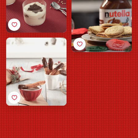
Nutella<sup>®</sup>
Churros con
Nutella<sup>®</sup>