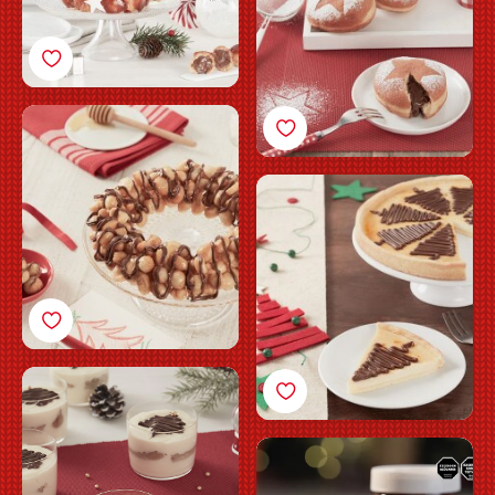
Struffoli con
Nutella<sup>®</sup>
Cheesecake con
Nutella<sup>®</sup>
Minitiramisú con
Nutella<sup>®</sup>
Sándwich de galletitas
navideñas de