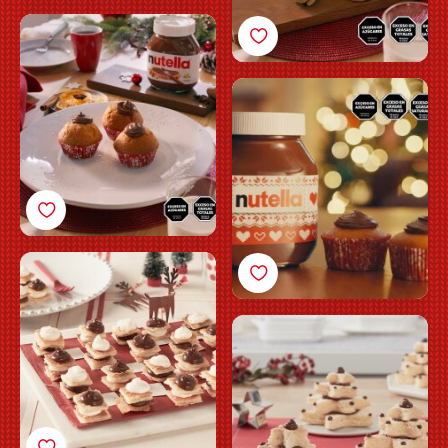
Receta Muffins con
Nutella®
Muffins con
Nutella<sup>®</sup>
Milhojas con crema
chantilly y
Nutella<sup>®</sup>
Torta de árbol de
Navidad con
Nutella<sup>®</sup>