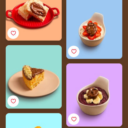
Nutella®
Cuca Gaúcha com
Nutella®
Tigela de Açaí com
Nutella®
Pão na Chapa com
Nutella®