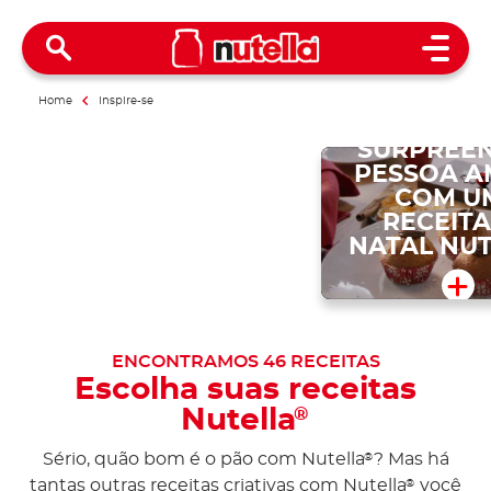
Open 
Home
Inspire-se
SURPREE
PESSOA 
COM U
RECEITA
NATAL NU
ENCONTRAMOS
46
RECEITAS
Escolha suas receitas
Nutella
®
Sério, quão bom é o pão com Nutella
? Mas há
®
tantas outras receitas criativas com Nutella
você
®