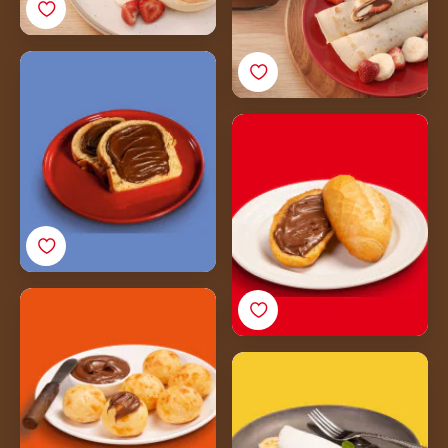
Pão caseiro com
Nutella®
Pão na chapa com
Nutella<sup>®</sup>
Pão de queijo com
Nutella<sup>®</sup>
Tapioca com
Nutella<sup>®</sup>