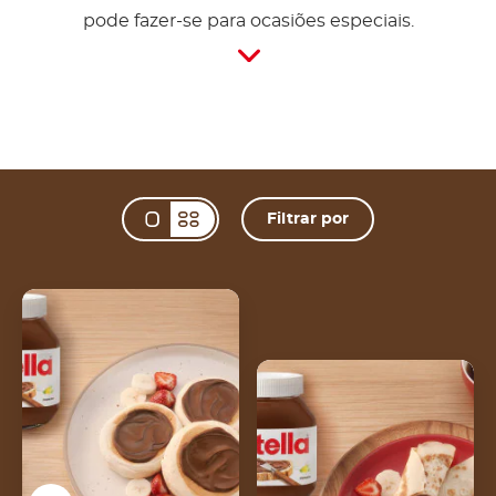
pode fazer-se para ocasiões especiais.
Filtrar por
Change view mode 
Panquecas com
Nutella<sup>®</sup>
Crepes com
Nutella<sup>®</sup>