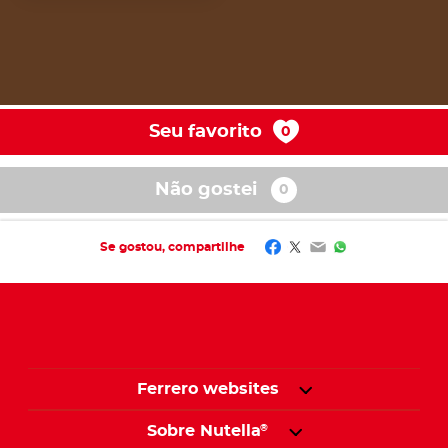
Seu favorito
Não gostei​
Facebook
Twitter
Email
WhatsApp
Se gostou, compartilhe​
Ferrero websites
Sobre Nutella
®