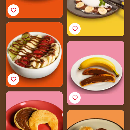
Tigela de frutas com
Nutella®
Banana-da-terra com
Nutella®
Chipa com Nutella®
Pão Delícia com Nutella​
<sup>®</sup>