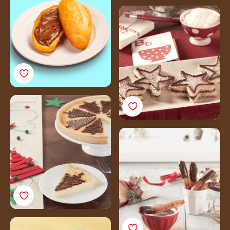
Rabanada com Nutella®
Cheesecake com
Nutella<sup>®</sup>
Churros com Nutella®
Biscoitos com Nutella®