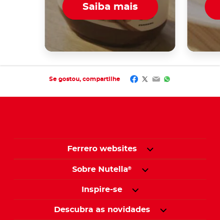
Saiba mais
Facebook
Twitter
Email
WhatsApp
Se gostou, compartilhe​
Ferrero websites
Sobre Nutella
®
Inspire-se
Descubra as novidades