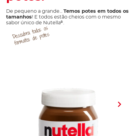
De pequeno a grande...
Temos potes em todos os
tamanhos
! E todos estão cheios com o mesmo
sabor único de Nutella
.
®
D
bra
todos
os
for
matos
d
e
pot
escu
es