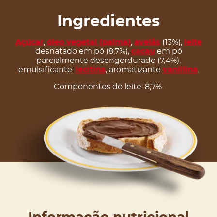
Ingredientes
Açúcar
,
óleo vegetal (palma)
,
avelãs
(13%),
leite
desnatado em pó (8,7%),
cacau
em pó
parcialmente desengordurado (7,4%),
emulsificante:
lecitina
, aromatizante
vanillina
.
Componentes do leite: 8,7%.