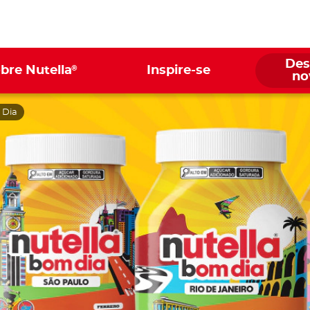
Des
®
bre Nutella
Inspire-se
no
Dia