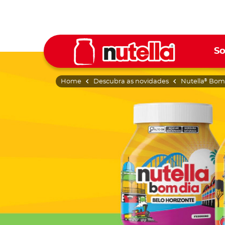
So
Home
Descubra as novidades
Nutella
Bom 
®