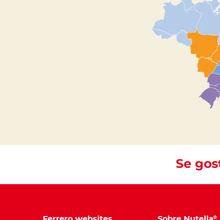
Se gos
Ferrero websites
Sobre Nutella
®