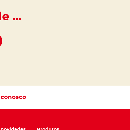
 ...
 conosco
 novidades
Produtos