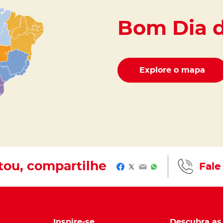
Bom Dia de
Explore o mapa
tou, compartilhe​
Fale
Facebook
Twitter
Email
WhatsApp
Inspire-se
Descubra as