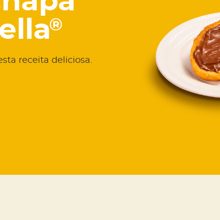
Chapa
ella
®
a receita deliciosa.