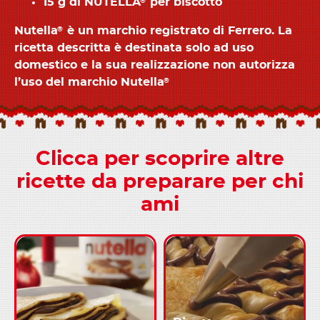
15 g di NUTELLA
per biscotto
®
Nutella
è un marchio registrato di Ferrero. La
®
ricetta descritta è destinata solo ad uso
domestico e la sua realizzazione non autorizza
l’uso del marchio Nutella
®
Clicca per scoprire altre
ricette da preparare per chi
ami