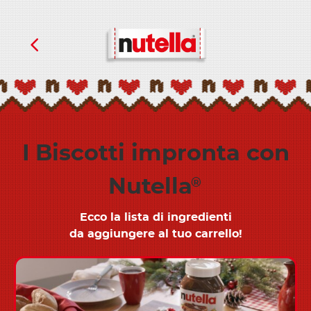
I Biscotti impronta con
Nutella
®
Ecco la lista di ingredienti
da aggiungere al tuo carrello!