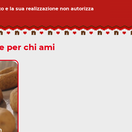
co e la sua realizzazione non autorizza
re per chi ami
n