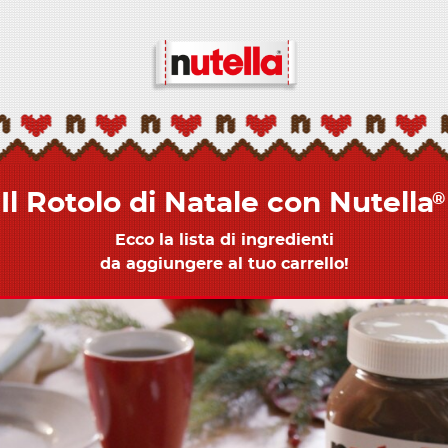
Il Rotolo di Natale con Nutella
®
Ecco la lista di ingredienti
da aggiungere al tuo carrello!