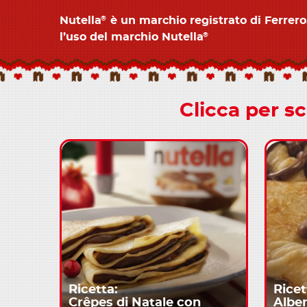
Nutella
è un marchio registrato di Ferrero.
®
l’uso del marchio Nutella
®
Clicca per sc
Ricetta:
Ricet
Crêpes di Natale con
Alber