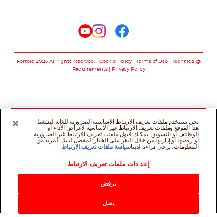
تابعنا على
تابعنا على facebook
تابعنا على instagram
تابعنا على youtube
Cookie Policy
Terms of Use
Technical
@Ferrero 2026 All rights reserved.
Requirements
Privacy Policy
نحن نستخدم ملفات تعريف الارتباط الأساسية الضرورية للغاية لتشغيل
هذا الموقع وملفات تعريف الارتباط غير الأساسية لأغراض الأداء أو
الوظائف أو التسويق. يمكنك قبول ملفات تعريف الارتباط غير الضرورية
أو رفضها أو إدارتها من خلال النقر على الخيار المفضل لديك. لمزيد من
المعلومات، يرجى قراءة لدينا
سياسة ملفات تعريف الارتباط
إعدادات ملفات تعريف الارتباط
يرفض
يقبل