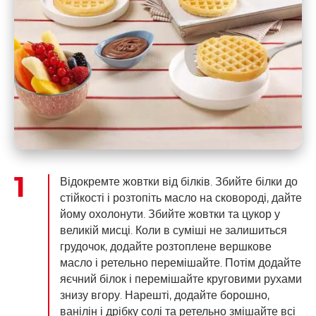
Відокремте жовтки від білків. Збийте білки до
стійкості і розтопіть масло на сковороді, дайте
йому охолонути. Збийте жовтки та цукор у
великій мисці. Коли в суміші не залишиться
грудочок, додайте розтоплене вершкове
масло і ретельно перемішайте. Потім додайте
яєчний білок і перемішайте круговими рухами
знизу вгору. Нарешті, додайте борошно,
ванілін і дрібку солі та ретельно змішайте всі