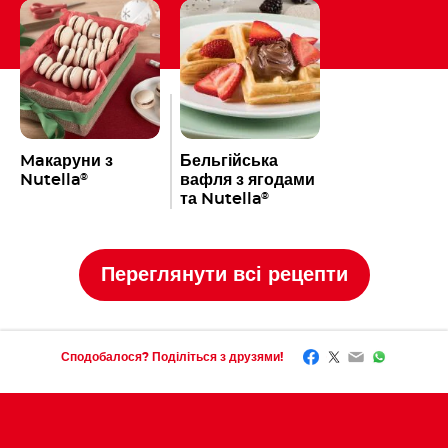
Maкаруни з
Бельгійська
Nutella
вафля з ягодами
®
та Nutella
®
Переглянути всі рецепти
Facebook
Twitter
Email
WhatsAp
Сподобалося? Поділіться з друзями!