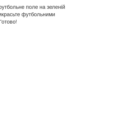
утбольне поле на зеленій
рикрасьте футбольними
Готово!