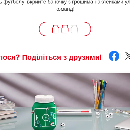
 футболу, вкрийте баночку з грошима наклейками 
команд!
Fac
T
ося? Поділіться з друзями!