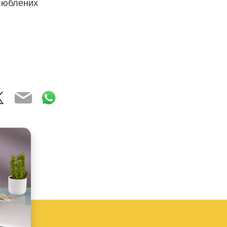
улюблених
ebook
witter
Email
WhatsApp