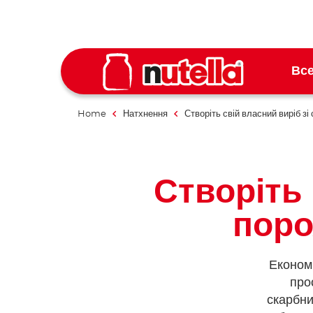
Все
Home
Натхнення
Створіть свій власний виріб зі
Створіть
поро
Економи
про
скарбни