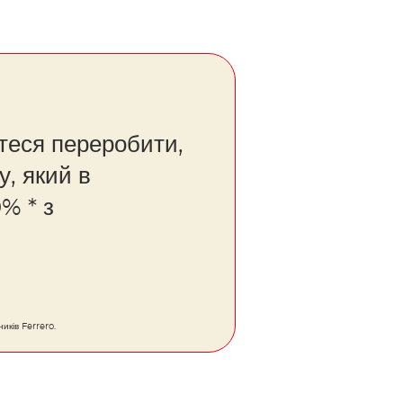
теся переробити,
у, який в
% * з
иків Ferrero.