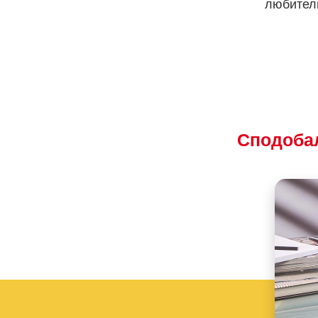
любитель
Сподобал