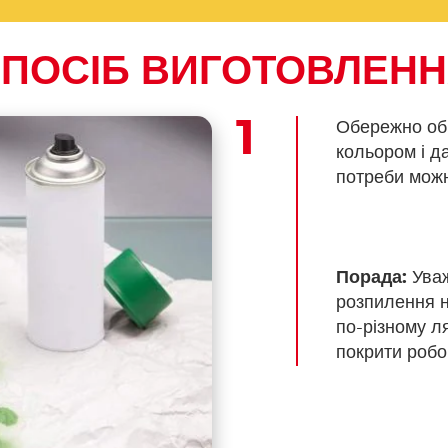
ПОСІБ ВИГОТОВЛЕН
Обережно об
кольором і д
потреби можн
Порада:
Уваж
розпилення на
по-різному л
покрити робо