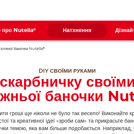
®
 про Nutella
Натхнення
Дізнай
 скляної баночки Nutella
®
DIY СВОЇМИ РУКАМИ
 скарбничку своїми
жньої баночки Nut
ти гроші ще ніколи не було так весело! Виконайте кр
стої та креативної ідеї «зроби сам» та прикрасьте бан
чки темою, яка вам більше подобається. Наприклад,