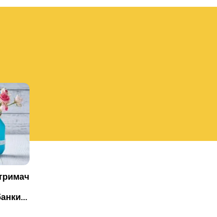
 тримач
банки