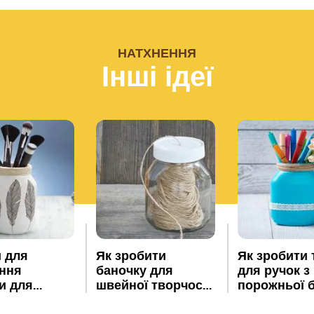
НАТХНЕННЯ
Інші ідеї
и для
Як зробити
Як зробити
ння
баночку для
для ручок з
и для
швейної творчості
порожньої 
®
у для
з порожньої
Nutella
®