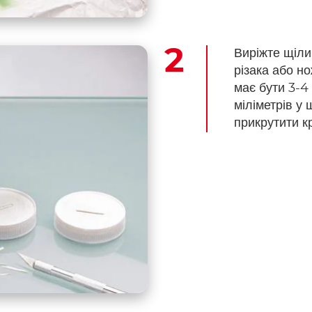
Виріжте щіли
різака або но
має бути 3-4
міліметрів у
прикрутити к