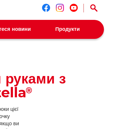
Слідкуйте за нами в f
Слідкуйте за нами
Слідкуйте за н
теся новини
Продукти
 руками з
ella
®
оки цієї
очку
 якщо ви