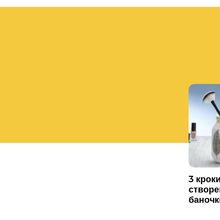
3 крок
створе
баночк
макіяж