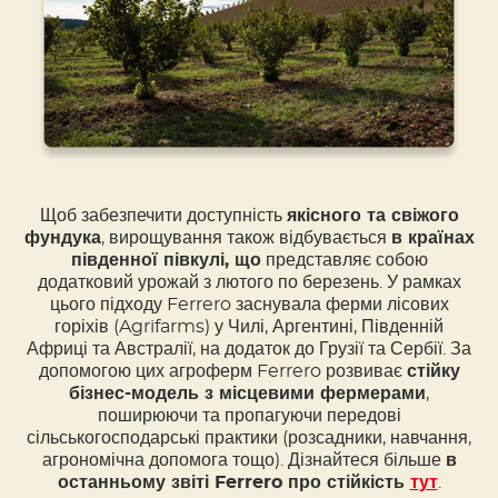
Щоб забезпечити доступність
якісного та свіжого
фундука
, вирощування також відбувається
в країнах
південної півкулі, що
представляє собою
додатковий урожай з лютого по березень. У рамках
цього підходу Ferrero заснувала ферми лісових
горіхів (Agrifarms) у Чилі, Аргентині, Південній
Африці та Австралії, на додаток до Грузії та Сербії. За
допомогою цих агроферм Ferrero розвиває
стійку
бізнес-модель з місцевими фермерами
,
поширюючи та пропагуючи передові
сільськогосподарські практики (розсадники, навчання,
агрономічна допомога тощо). Дізнайтеся більше
в
останньому звіті Ferrero про стійкість
т
ут
.