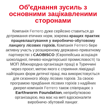
Об’єднання зусиль з
основними зацікавленими
сторонами
Компанія Ferrero дуже серйозно ставиться до
дотримання етичних норм, зокрема
кращих практик
працевлаштування у виробничо-збутовому
ланцюгу лісових горіхів.
Компанія Ferrero бере
активну участь у розширеному державно-приватному
партнерстві з
CAOBISCO
(Європейська асоціація
шоколадної, печиво-кондитерської промисловості) та
МОП (Міжнародна організація праці) в Туреччині
через проєкт, метою якого є сприяння ліквідації
найгірших форм дитячої праці, яка використовується
для сезонного збору лісових горіхів. За своєю
програмою придбання лісових горіхів з надійних
джерел компанія Ferrero також співпрацює з
Earthworm Foundation
, неприбутковою
організацією, яка має на меті вдосконалити
виробничо-збутовий ланцюг.