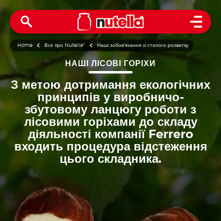
Open 
Home
Все про Nutella
®
Наші зобов'язання зі сталого розвитку
НАШІ ЛІСОВІ ГОРІХИ
З метою дотримання екологічних
принципів у виробничо-
збутовому ланцюгу роботи з
лісовими горіхами до складу
діяльності компанії Ferrero
входить процедура відстеження
цього складника.