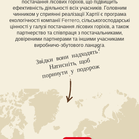
постачання лісових горіхів, що підвищить
ефективність діяльності всіх учасників. Головним
чинником у сприянні реалізації Хартії є програма
екологічності компанії Ferrero, сільськогосподарські
цінності у галузі постачання лісових горіхів, а також
партнерство та співпраця з постачальниками,
довіреними партнерами та іншими учасниками
виробничо-збутового ланцюга.
Звідки вони надходять?
Натисніть,
щоб
поринути у подоро
ж