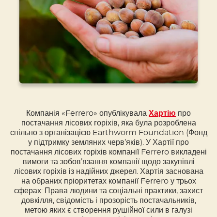
Компанія «Ferrero» опублікувала
Хартію
про
постачання лісових горіхів, яка була розроблена
спільно з організацією Earthworm Foundation (Фонд
у підтримку земляних черв’яків). У Хартії про
постачання лісових горіхів компанії Ferrero викладені
вимоги та зобов’язання компанії щодо закупівлі
лісових горіхів із надійних джерел. Хартія заснована
на обраних пріоритетах компанії Ferrero у трьох
сферах: Права людини та соціальні практики, захист
довкілля, свідомість і прозорість постачальників,
метою яких є створення рушійної сили в галузі