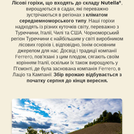
Лісові горіхи, що входять до складу Nutella
,
®
вирощуються в садах, які переважно
зустрічаються в регіонах з
кліматом
середземноморського типу
. Наші горіхи
надходять із різних куточків світу, переважно з
Туреччини, Італії, Чилі та США. Чорноморський
регіон Туреччини є найбільшим у світі виробником
лісових горіхів і, відповідно, їхнім основним
джерелом для нас. Досвід і традиції компанії
Ferrero, пов’язані з цим плодом, сягають своїм
корінням Італії, оскільки їх також вирощують у
П’ємонті, де була заснована компанія Ferrero, в
Лаціо та Кампанії.
Збір врожаю відбувається з
початку серпня до кінця вересня.