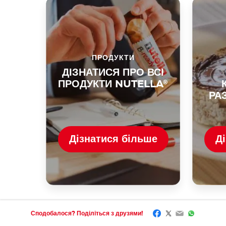
ПРОДУКТИ
ДІЗНАТИСЯ ПРО ВСІ
ПРОДУКТИ NUTELLA
®
РА
Дізнатися більше
Д
Facebook
Twitter
Email
WhatsAp
Сподобалося? Поділіться з друзями!