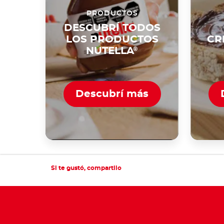
PRODUCTOS
DESCUBRÍ TODOS
LOS PRODUCTOS
CR
NUTELLA
®
Descubrí más
Si te gustó, compartilo