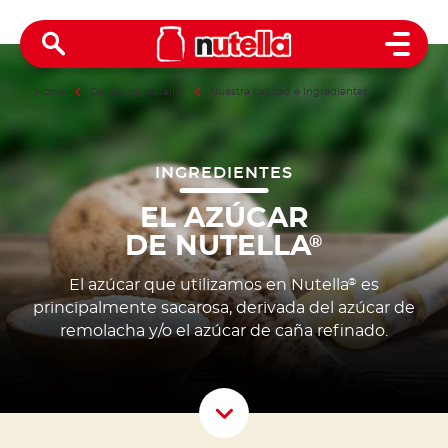
Open 
Home
Dentro de Nutella
®
Nuestra calidad e ingredientes
INGREDIENTES
EL AZÚCAR
DE NUTELLA
®
El azúcar que utilizamos en Nutella
es
®
principalmente sacarosa, derivada del azúcar de
remolacha y/o el azúcar de caña refinado.
Scroll D