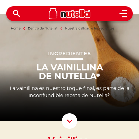
Open 
Home
Dentro de Nutella
®
Nuestra calidad e ingredientes
INGREDIENTES
LA VAINILLINA
DE NUTELLA
®
La vainillina es nuestro toque final, es parte de la
inconfundible receta de Nutella
.
®
Scroll D