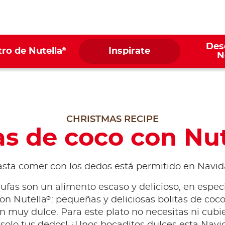
Des
®
ro de Nutella
Inspirate
N
CHRISTMAS RECIPE
as de coco con Nut
asta comer con los dedos está permitido en Navid
rufas son un alimento escaso y delicioso, en especi
®
con Nutella
: pequeñas y deliciosas bolitas de coc
n muy dulce. Para este plato no necesitas ni cubie