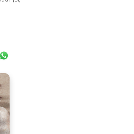
ad? ¡Sí,
k
er
ail
WhatsApp