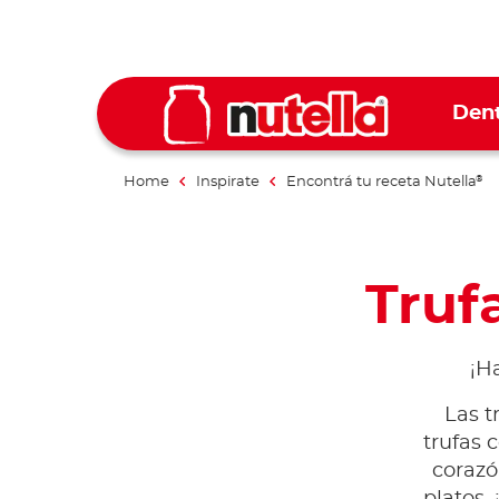
Dent
Home
Inspirate
Encontrá tu receta Nutella
®
Truf
¡H
Las t
trufas 
corazó