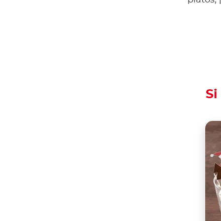
platos,
Si