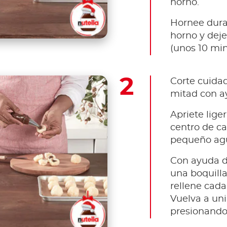
horno.
Hornee duran
horno y deje
(unos 10 min
Corte cuida
mitad con ay
Apriete lige
centro de c
pequeño agu
Con ayuda d
una boquill
rellene cada
Vuelva a uni
presionando