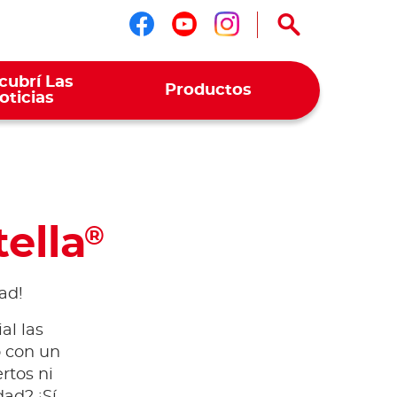
Seguinos en faceboo
Seguinos en yout
Seguinos en i
cubrí Las
Productos
oticias
ella
®
ad!
al las
o con un
rtos ni