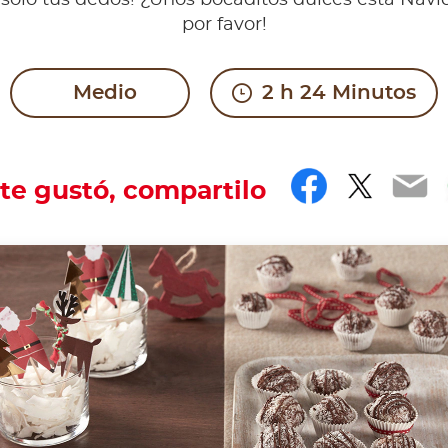
 ¡solo tus dedos! ¿Unos bocaditos dulces esta Navid
por favor!
Medio
2 h 24 Minutos
Faceboo
Twitt
Em
 te gustó, compartilo