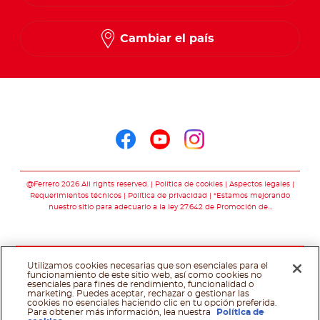
Cambiar el país
Seguinos en
Seguinos en facebo
Seguinos en you
Seguinos en 
@Ferrero 2026 All rights reserved.
Política de cookies
Aspectos legales
Requerimientos técnicos
Política de privacidad
*Estamos mejorando
nuestro sitio para adecuarlo a la ley 27.642 de Promoción de…
Utilizamos cookies necesarias que son esenciales para el
funcionamiento de este sitio web, así como cookies no
esenciales para fines de rendimiento, funcionalidad o
marketing. Puedes aceptar, rechazar o gestionar las
cookies no esenciales haciendo clic en tu opción preferida.
Para obtener más información, lea nuestra
Política de