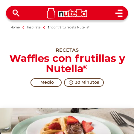
Open 
Home
Inspirate
Encontrá tu receta Nutella
®
RECETAS
Waffles con frutillas y
Nutella
®
Medio
30 Minutos