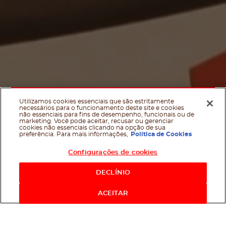
Utilizamos cookies essenciais que são estritamente
necessários para o funcionamento deste site e cookies
não essenciais para fins de desempenho, funcionais ou de
marketing. Você pode aceitar, recusar ou gerenciar
cookies não essenciais clicando na opção de sua
preferência. Para mais informações,
Política de Cookies
Configurações de cookies
DECLÍNIO
Scroll Dow
Facebook
Twitter
Email
WhatsApp
If you like it, share it on
ACEITAR
Here you can discover Nutella
®
news