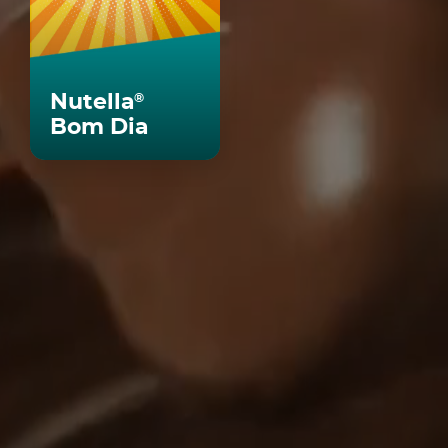
Nutella
®
Bom Dia