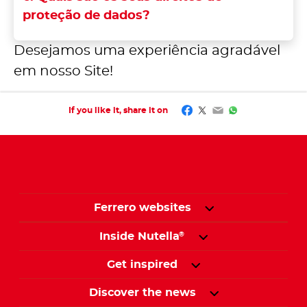
proteção de dados?
Desejamos uma experiência agradável
em nosso Site!
Facebook
Twitter
Email
WhatsApp
If you like it, share it on
Ferrero websites
Inside Nutella
®
Get inspired
Discover the news